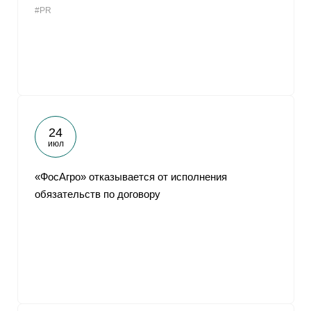
#PR
От
24
июл
«ФосАгро» отказывается от исполнения
обязательств по договору