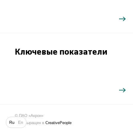
Ключевые показатели
Поиск
©
ПАО «Акрон»
Ru
En
Сайт выращен в
CreativePeople