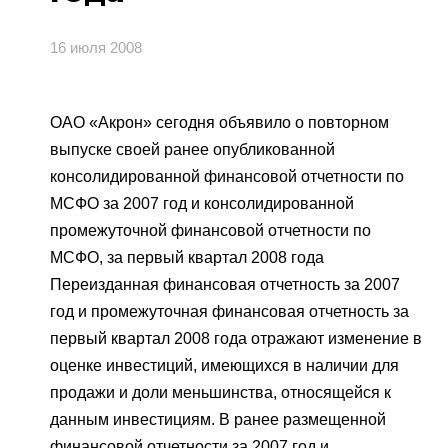
Пресс-центр
ПАО «Дорогобуж»
Качество
Оценка условий труда
Пресс-релизы
Корпоративное управление
16 июля 2008
АО «Агронова»
Система питания
Окружающая среда
Логотипы
Карьера
Акционерам
Вакансии
Yong Sheng Feng
Торгово-сбытовая политика
Забота о сотрудниках
Видео
ОАО «Акрон» сегодня объявило о повторном
Раскрытие информации
Национальный Институт
Практика
Корпоративной Реформы
выпуске своей ранее опубликованной
Acron Argentina S.R.L
Контакты
vk
youtube
telegram
Фотогалерея
Информация для инвесторов
консолидированной финансовой отчетности по
Учебные центры
ЯндексДзен
Acron Brasil Ltda.
МСФО за 2007 год и консолидированной
Аналитикам
промежуточной финансовой отчетности по
Профессиональные стандарты
ООО «Плодородие»
МСФО, за первый квартал 2008 года
Переизданная финансовая отчетность за 2007
ООО «АйТиОфис»
год и промежуточная финансовая отчетность за
первый квартал 2008 года отражают изменение в
оценке инвестиций, имеющихся в наличии для
продажи и доли меньшинства, относящейся к
данным инвестициям. В ранее размещенной
финансовой отчетности за 2007 год и