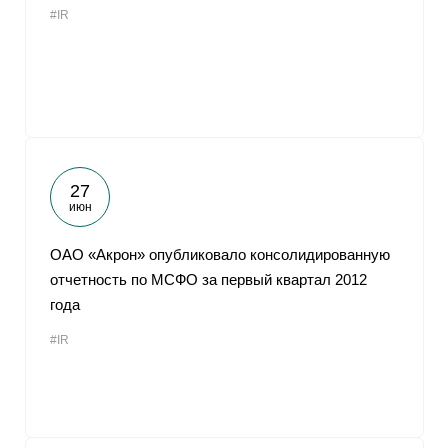
#IR
От
27
июн
ОАО «Акрон» опубликовало консолидированную
отчетность по МСФО за первый квартал 2012
года
#IR