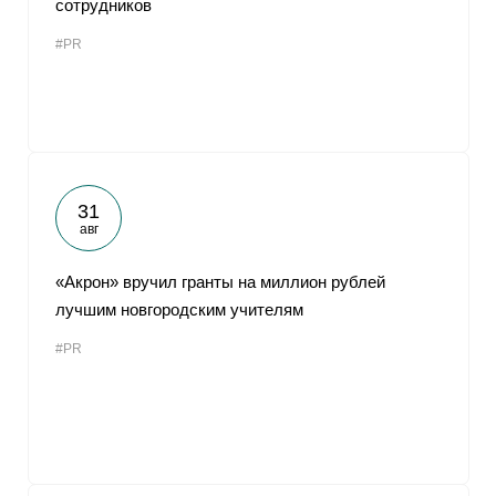
сотрудников
От
#PR
31
авг
«Акрон» вручил гранты на миллион рублей
лучшим новгородским учителям
#PR