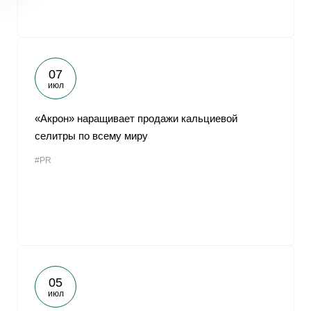
07
июл
«Акрон» наращивает продажи кальциевой
селитры по всему миру
#PR
05
июл