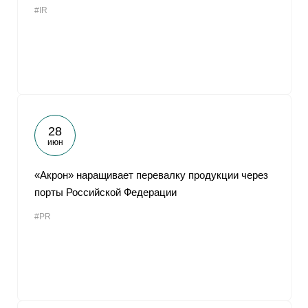
#IR
От
28
июн
«Акрон» наращивает перевалку продукции через
порты Российской Федерации
#PR