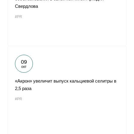
Свердлова
#PR
09
окт
«Акрон» увеличит выпуск кальциевой селитры в
2,5 раза
#PR