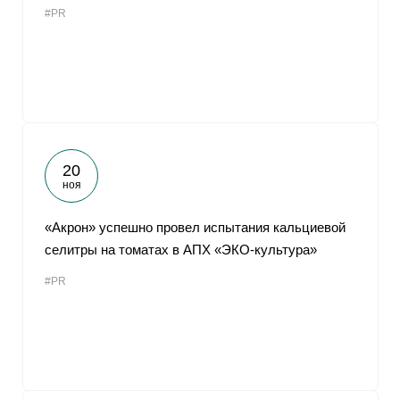
#PR
От
20
ноя
«Акрон» успешно провел испытания кальциевой
селитры на томатах в АПХ «ЭКО-культура»
#PR