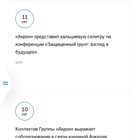
11
окт
«Акрон» представил кальциевую селитру на
конференции «Защищенный грунт: взгляд в
будущее»
#PR
10
окт
Коллектив Группы «Акрон» выражает
соболезнования в связи кончиной Аркадия