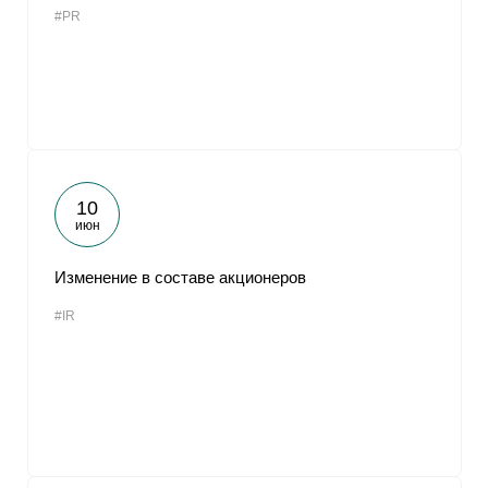
#PR
От
10
июн
Изменение в составе акционеров
#IR