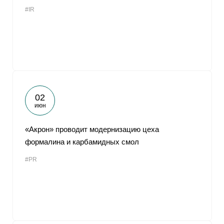
#IR
02
июн
«Акрон» проводит модернизацию цеха
формалина и карбамидных смол
#PR