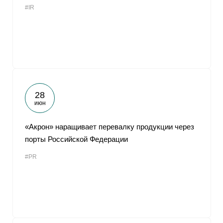
#IR
От
28
июн
«Акрон» наращивает перевалку продукции через
порты Российской Федерации
#PR