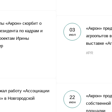
пы «Акрон» скорбит о
«Акрон» пре
03
езидента по кадрам и
июл
агроопытов 
роектам Ирины
выставке «А
ер
#PR
жал работу «Ассоциации
«Акрон» про
22
» в Новгородской
июн
собственной 
площадки