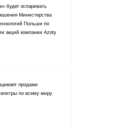
н» будет оспаривать
решения Министерства
технологий Польши по
ии акций компании Azoty
ащивает продажи
селитры по всему миру