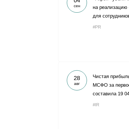
04
сен
на реализацию
для сотруднико
#PR
Чистая прибыль
28
авг
МСФО за первое
составила 19 0
#IR