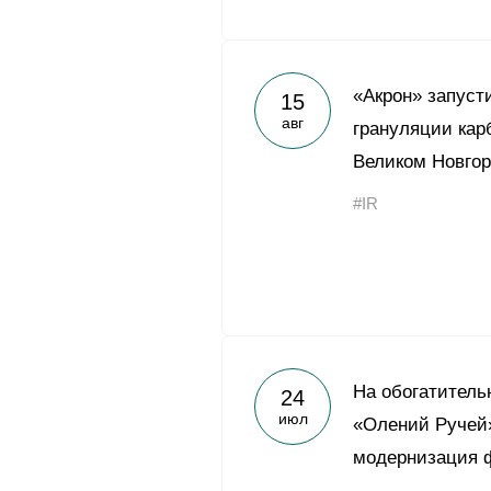
«Акрон» запуст
15
авг
грануляции кар
Великом Новго
#IR
На обогатитель
24
июл
«Олений Ручей
модернизация 