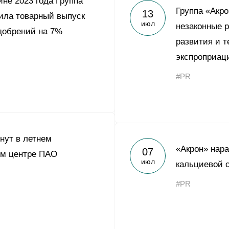
ине 2023 года Группа
Yong Sheng Feng
Группа «Акро
13
ила товарный выпуск
июл
Acron Argentina S.R.L
незаконные 
добрений на 7%
развития и 
Acron Brasil Ltda.
экспроприац
ООО «Плодородие»
#PR
e
telegram
ЯндексДзен
ООО «АйТиОфис»
хнут в летнем
«Акрон» нар
07
ом центре ПАО
июл
кальциевой 
#PR