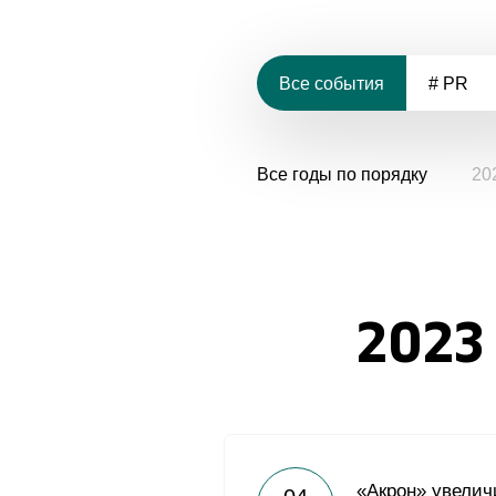
Все события
# PR
Все годы по порядку
20
2023
«Акрон» увелич