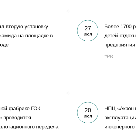
ил вторую установку
Более 1700 р
27
июл
бамида на площадке в
детей отдохн
роде
предприятия
#PR
ной фабрике ГОК
НПЦ «Акрон 
20
июл
» проводится
эксплуатаци
флотационного передела
инженерного