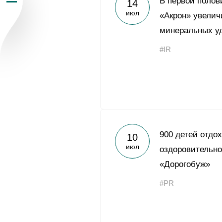
В первой полов
14
июл
Пресс-центр
«Акрон» увелич
минеральных у
Карьера
#IR
Контакты
vk
youtub
900 детей отдо
10
июл
оздоровительн
«Дорогобуж»
#PR