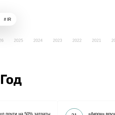
# IR
26
2025
2024
2023
2022
2021
2
 Год
ил почти на 50% затраты
«Акрон» вру