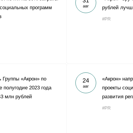
31
авг
 социальных программ
рублей лучш
в
#PR
 Группы «Акрон» по
«Акрон» напр
24
авг
 полугодие 2023 года
проекты соц
43 млн рублей
развития рег
#PR