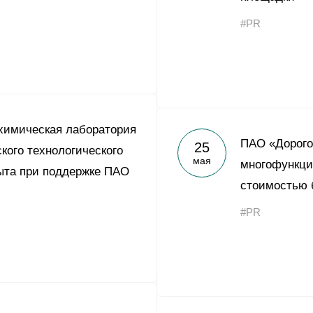
#PR
химическая лаборатория
ПАО «Дорого
25
кого технологического
мая
многофункци
ыта при поддержке ПАО
стоимостью 
#PR