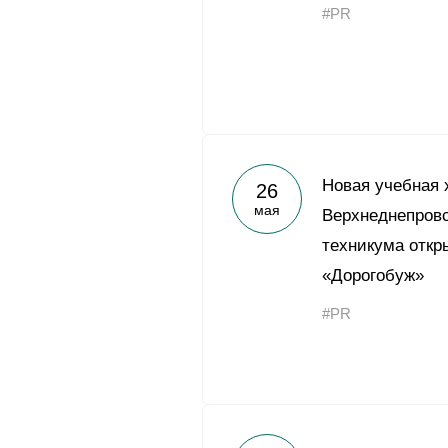
#PR
Новая учебная 
26
мая
Верхнеднепровс
техникума откр
«Дорогобуж»
#PR