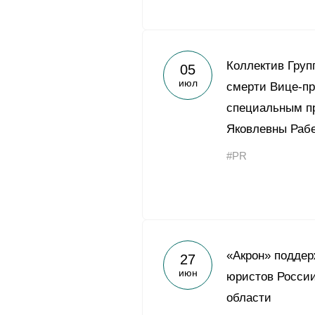
Коллектив Груп
05
июл
смерти Вице-пр
специальным п
Яковлевны Раб
#PR
«Акрон» поддер
27
июн
юристов России
области