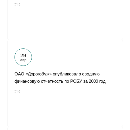
#IR
От
29
апр
ОАО «Дорогобуж» опубликовало сводную
финансовую отчетность по РСБУ за 2009 год
#IR