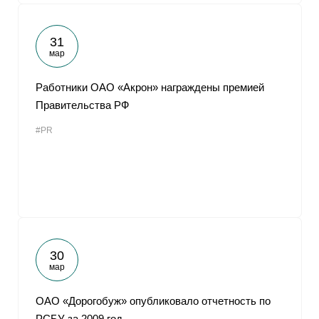
31
мар
Работники ОАО «Акрон» награждены премией
Правительства РФ
#PR
30
мар
ОАО «Дорогобуж» опубликовало отчетность по
РСБУ за 2009 год