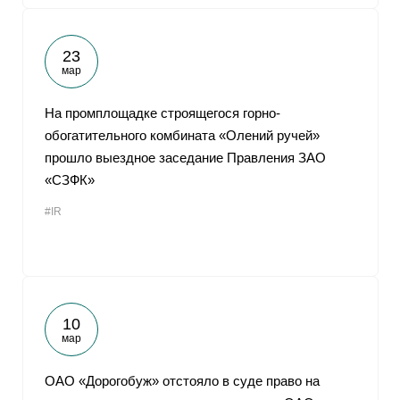
23
мар
На промплощадке строящегося горно-
обогатительного комбината «Олений ручей»
прошло выездное заседание Правления ЗАО
«СЗФК»
#IR
10
мар
ОАО «Дорогобуж» отстояло в суде право на