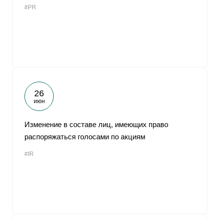
#PR
От
26
июн
Изменение в составе лиц, имеющих право
распоряжаться голосами по акциям
#IR