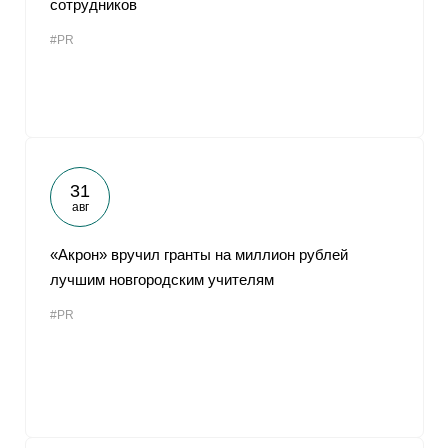
сотрудников
От
#PR
31
авг
«Акрон» вручил гранты на миллион рублей
лучшим новгородским учителям
#PR