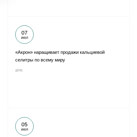
07
июл
«Акрон» наращивает продажи кальциевой
селитры по всему миру
#PR
05
июл