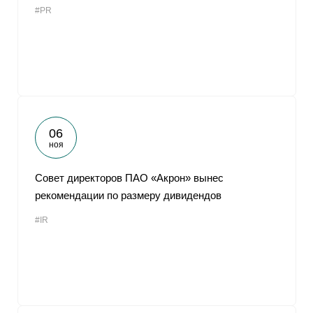
#PR
От
06
ноя
Совет директоров ПАО «Акрон» вынес
рекомендации по размеру дивидендов
#IR