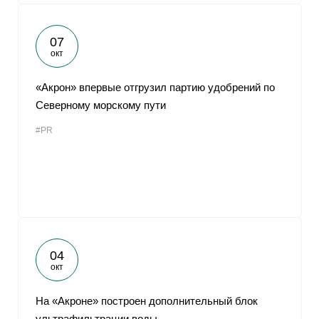
07
окт
«Акрон» впервые отгрузил партию удобрений по
Северному морскому пути
#PR
04
окт
На «Акроне» построен дополнительный блок
ультрафильтрации воды