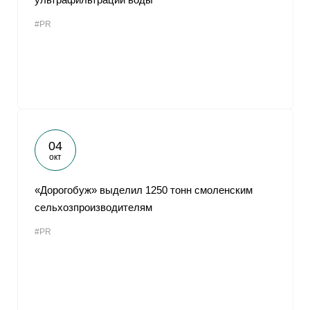
#PR
04
окт
«Дорогобуж» выделил 1250 тонн смоленским
сельхозпроизводителям
#PR