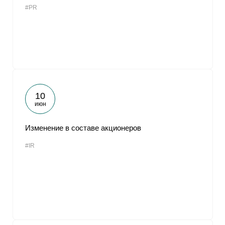
#PR
От
10
июн
Изменение в составе акционеров
#IR