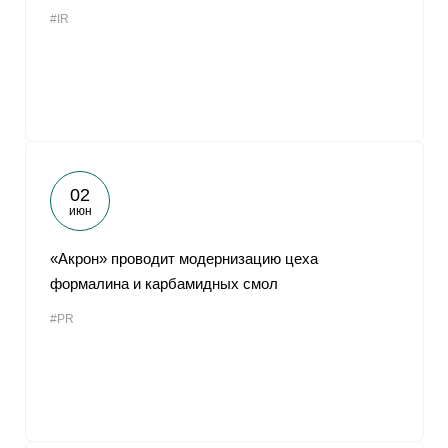
#IR
02
июн
«Акрон» проводит модернизацию цеха
формалина и карбамидных смол
#PR