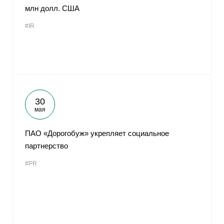
млн долл. США
#IR
30
мая
ПАО «Дорогобуж» укрепляет социальное
партнерство
#PR