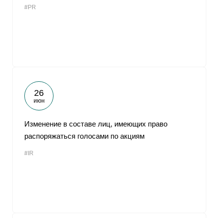
#PR
От
26
июн
Изменение в составе лиц, имеющих право
распоряжаться голосами по акциям
#IR