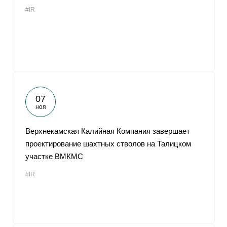
#IR
07
ноя
Верхнекамская Калийная Компания завершает
проектирование шахтных стволов на Талицком
участке ВМКМС
#IR