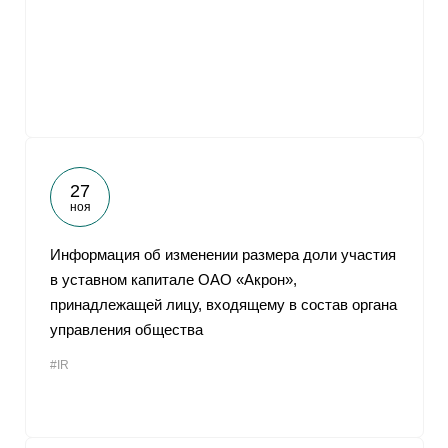
От
27
ноя
Информация об изменении размера доли участия
в уставном капитале ОАО «Акрон»,
принадлежащей лицу, входящему в состав органа
управления общества
#IR