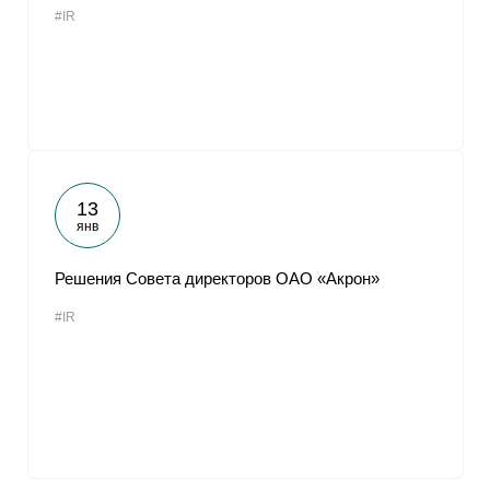
#IR
От
13
янв
Решения Совета директоров ОАО «Акрон»
#IR