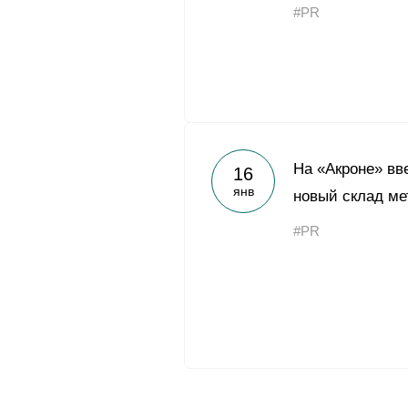
#PR
На «Акроне» вв
16
янв
новый склад ме
#PR