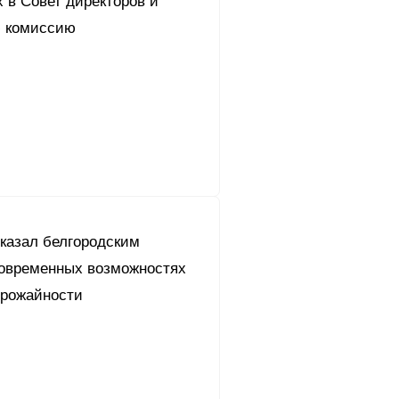
 в Совет директоров и
 комиссию
сказал белгородским
современных возможностях
рожайности