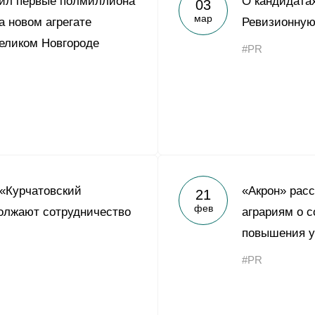
тил первые полмиллиона
О кандидатах
03
Yong Sheng Feng
мар
а новом агрегате
Ревизионную
Acron Argentina S.R.L
еликом Новгороде
#PR
Acron Brasil Ltda.
ООО «Плодородие»
e
telegram
ЯндексДзен
ООО «АйТиОфис»
«Курчатовский
«Акрон» рас
21
фев
олжают сотрудничество
аграриям о 
повышения у
#PR