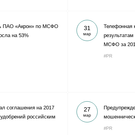
ь ПАО «Акрон» по МСФО
Телефонная 
31
мар
росла на 53%
результатам
МСФО за 201
#PR
ал соглашения на 2017
Предупрежде
27
мар
х удобрений российским
мошенническ
#PR