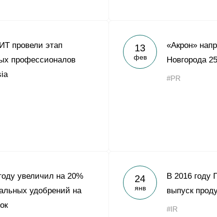
ИТ провели этап
«Акрон» напр
13
фев
дых профессионалов
Новгорода 2
sia
#PR
 году увеличил на 20%
В 2016 году 
24
янв
альных удобрений на
выпуск прод
ок
#IR