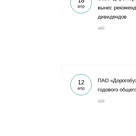
18
апр
вынес рекоменд
дивидендов
#IR
ПАО «Дорогобуж
12
апр
годового общег
#IR