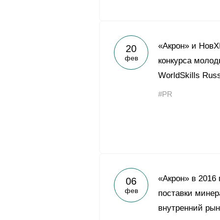
«Акрон» и НовХ
20
фев
конкурса моло
WorldSkills Rus
#PR
«Акрон» в 2016
06
фев
поставки минер
внутренний рын