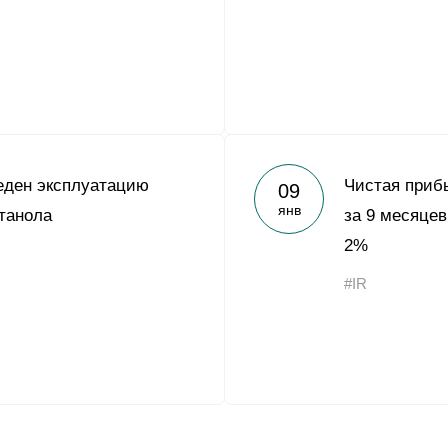
еден эксплуатацию
Чистая приб
09
янв
танола
за 9 месяцев
2%
#IR