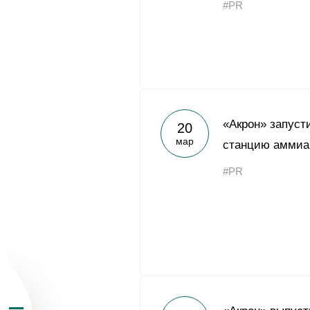
#PR
О Группе «Акрон
«Акрон» запуст
20
мар
станцию аммиа
География бизн
#PR
Продукция
Инвесторам
Устойчивое раз