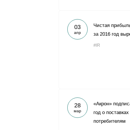
Чистая прибыл
03
апр
за 2016 год вы
#IR
«Акрон» подпис
28
мар
год о поставка
потребителям