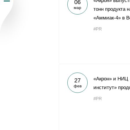
«Акрон» выпус
06
мар
Пресс-центр
тонн продукта н
«Аммиак-4» в В
Карьера
#PR
Контакты
vk
youtub
«Акрон» и НИЦ 
27
фев
институт» прод
#PR