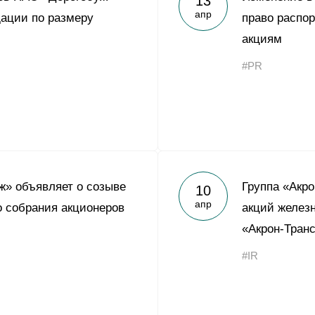
13
апр
ации по размеру
право распо
акциям
#PR
» объявляет о созыве
Группа «Акр
10
апр
о собрания акционеров
акций желез
«Акрон-Тран
#IR