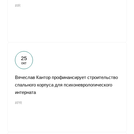
#IR
25
окт
Вячеслав Кантор профинансирует строительство
спального корпуса для психоневрологического
интерната
#PR