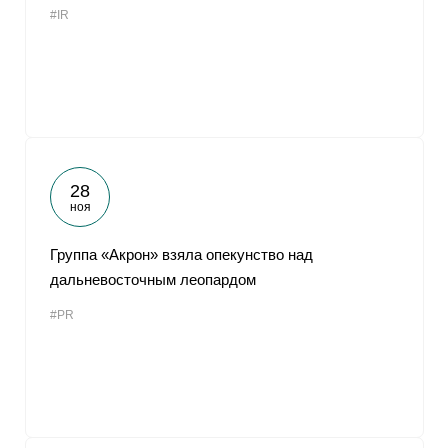
#IR
От
28
ноя
Группа «Акрон» взяла опекунство над
дальневосточным леопардом
#PR