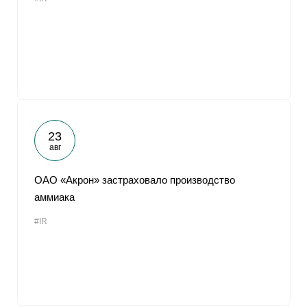
23
авг
ОАО «Акрон» застраховало производство
аммиака
#IR