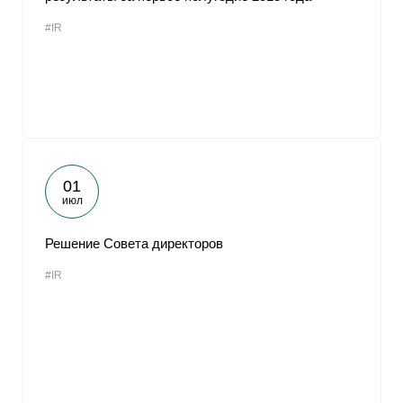
#IR
01
июл
Решение Совета директоров
#IR