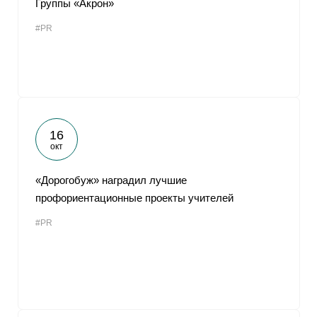
Группы «Акрон»
От
#PR
16
окт
«Дорогобуж» наградил лучшие
профориентационные проекты учителей
#PR