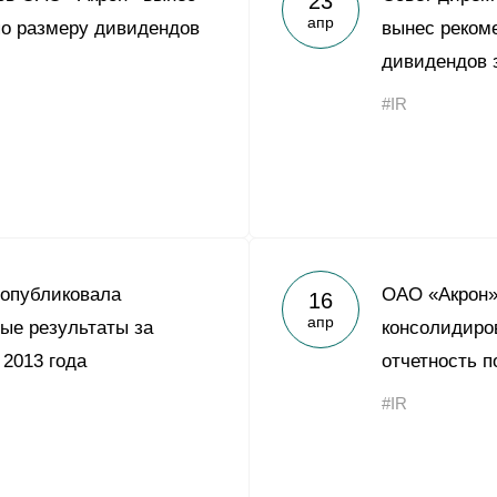
23
апр
о размеру дивидендов
вынес реком
дивидендов з
#IR
 опубликовала
ОАО «Акрон»
16
апр
ые результаты за
консолидиро
 2013 года
отчетность п
#IR