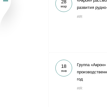
«Акрон» рассмо
28
мар
Пресс-центр
развития рудно
#IR
Карьера
Контакты
vk
youtub
Группа «Акрон»
18
янв
производственн
год
#IR