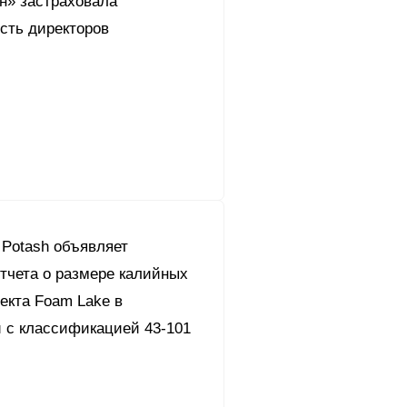
н» застраховала
сть директоров
c Potash объявляет
тчета о размере калийных
екта Foam Lake в
и с классификацией 43-101