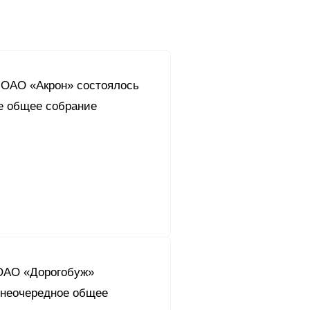
в ОАО «Акрон» состоялось
е общее собрание
 ОАО «Дорогобуж»
внеочередное общее