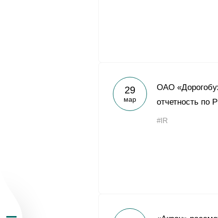
О Группе «Акрон
ОАО «Дорогобу
29
мар
отчетность по Р
География бизн
#IR
Продукция
Инвесторам
Устойчивое раз