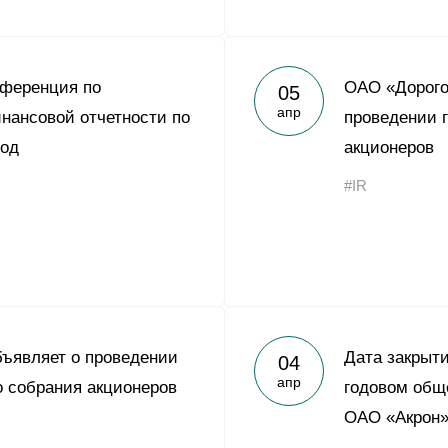
нференция по
ОАО «Дорого
05
апр
нансовой отчетности по
проведении 
год
акционеров
#IR
ъявляет о проведении
Дата закрыти
04
апр
о собрания акционеров
годовом общ
ОАО «Акрон