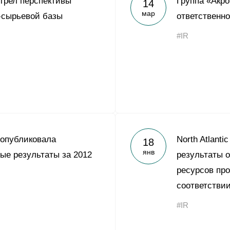
трел перспективы
Группа «Акро
14
Yong Sheng Feng
мар
-сырьевой базы
ответственно
Acron Argentina S.R.L
#IR
Acron Brasil Ltda.
ООО «Плодородие»
e
telegram
ЯндексДзен
ООО «АйТиОфис»
 опубликовала
North Atlanti
18
янв
ые результаты за 2012
результаты о
ресурсов про
соответстви
#IR