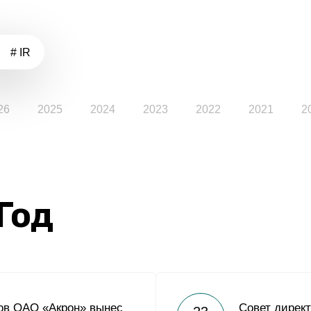
# IR
26
2025
2024
2023
2022
2021
2
 Год
ов ОАО «Акрон» вынес
Совет дирек