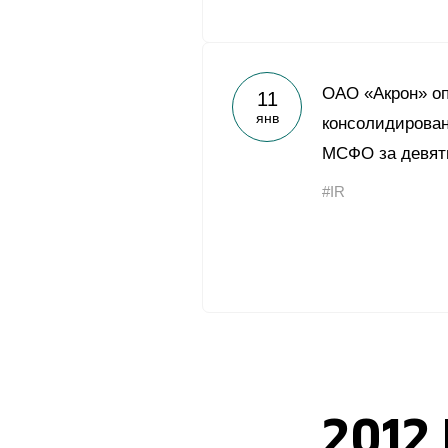
ОАО «Акрон» о
11
янв
консолидирован
МСФО за девять
#IR
2012