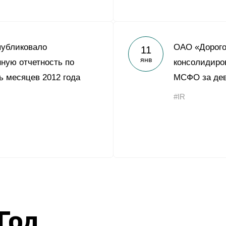
публиковало
ОАО «Дорого
11
янв
ную отчетность по
консолидиро
 месяцев 2012 года
МСФО за дев
#IR
 Год