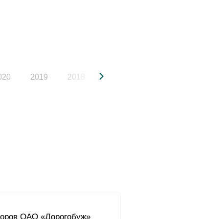
020
2019
2018
2017
2016
2015
торов ОАО «Дорогобуж»