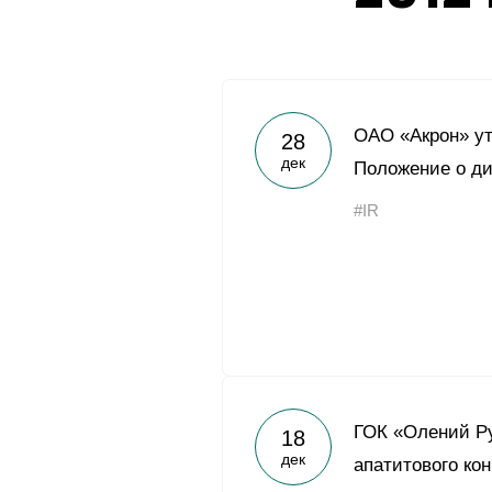
ОАО «Акрон» ут
28
дек
Положение о д
#IR
ГОК «Олений Ру
18
дек
апатитового ко