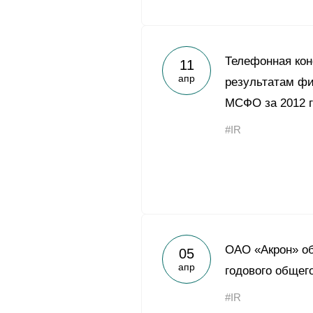
Телефонная ко
11
апр
результатам фи
МСФО за 2012 
#IR
ОАО «Акрон» об
05
апр
годового общег
#IR