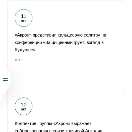
11
окт
«Акрон» представил кальциевую селитру на
конференции «Защищенный грунт: взгляд в
будущее»
#PR
10
окт
Коллектив Группы «Акрон» выражает
соболезнования в связи кончиной Аркадия