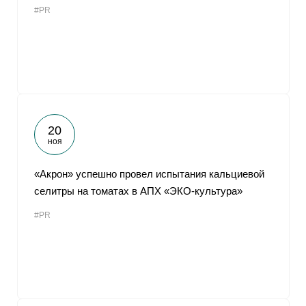
#PR
От
20
ноя
«Акрон» успешно провел испытания кальциевой
селитры на томатах в АПХ «ЭКО-культура»
#PR