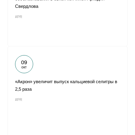
Свердлова
#PR
09
окт
«Акрон» увеличит выпуск кальциевой селитры в
2,5 раза
#PR