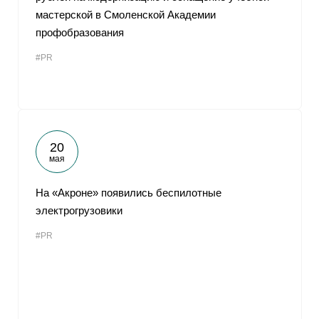
мастерской в Смоленской Академии
профобразования
#PR
20
мая
На «Акроне» появились беспилотные
электрогрузовики
#PR