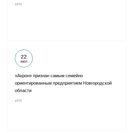
#PR
От
22
июл
«Акрон» признан самым семейно
ориентированным предприятием Новгородской
области
#PR