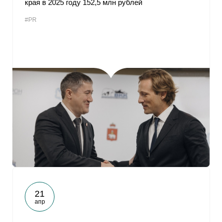
края в 2025 году 152,5 млн рублей
От
#PR
21
апр