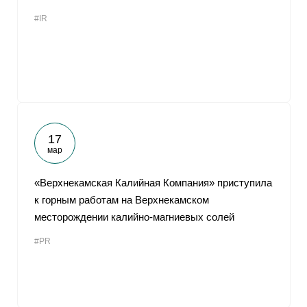
#IR
17
мар
«Верхнекамская Калийная Компания» приступила
к горным работам на Верхнекамском
месторождении калийно-магниевых солей
#PR