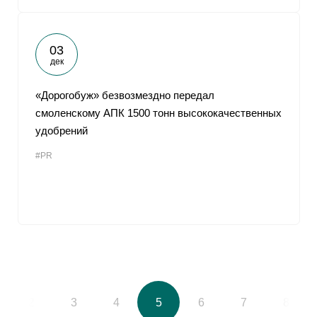
03
дек
«Дорогобуж» безвозмездно передал
смоленскому АПК 1500 тонн высококачественных
удобрений
#PR
2
3
4
5
6
7
8