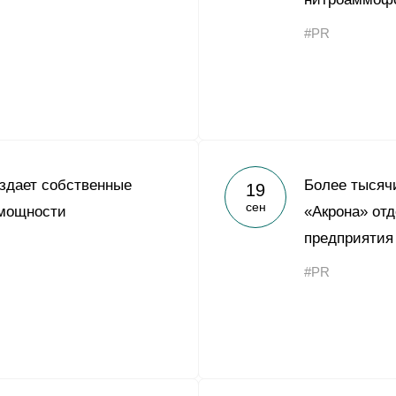
Yong Sheng Feng
#PR
Acron Argentina S.R.L
Acron Brasil Ltda.
ООО «Плодородие»
e
telegram
ЯндексДзен
ООО «АйТиОфис»
здает собственные
Более тысяч
19
сен
мощности
«Акрона» отд
предприятия
#PR