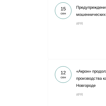
Предупреждени
15
сен
мошеннических
#PR
«Акрон» продол
12
сен
производства к
Новгороде
#PR