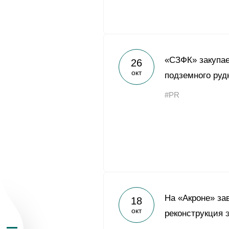
«СЗФК» закупае
26
окт
подземного руд
О Группе «Акрон
#PR
География бизн
Продукция
Инвесторам
На «Акроне» з
18
окт
Устойчивое раз
реконструкция 