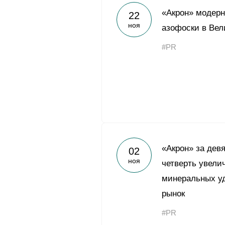
«Акрон» модерн
22
ноя
азофоски в Вел
#PR
«Акрон» за девя
02
ноя
четверть увели
минеральных уд
рынок
#PR