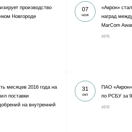
изирует производство
«Акрон» ста
07
ноя
иком Новгороде
наград между
MarCom Awa
#PR
ть месяцев 2016 года на
ПАО «Акрон»
31
окт
чил поставки
по РСБУ за 9
обрений на внутренний
#PR