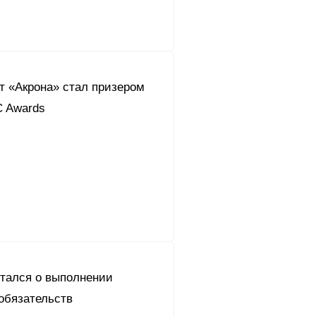
т «Акрона» стал призером
C Awards
итался о выполнении
обязательств