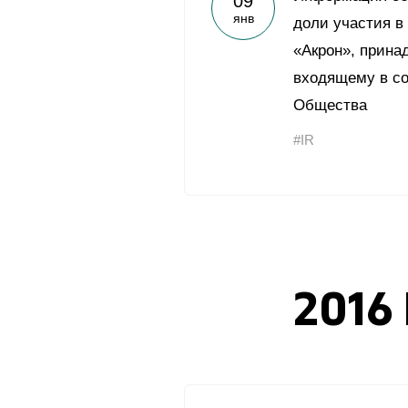
09
янв
доли участия в
«Акрон», прина
входящему в со
Общества
#IR
2016