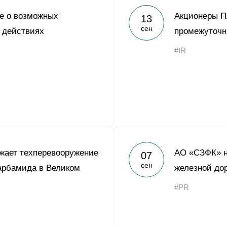
е о возможных
Акционеры П
13
сен
 действиях
промежуточ
#IR
жает техперевооружение
АО «СЗФК» н
07
сен
арбамида в Великом
железной до
#PR