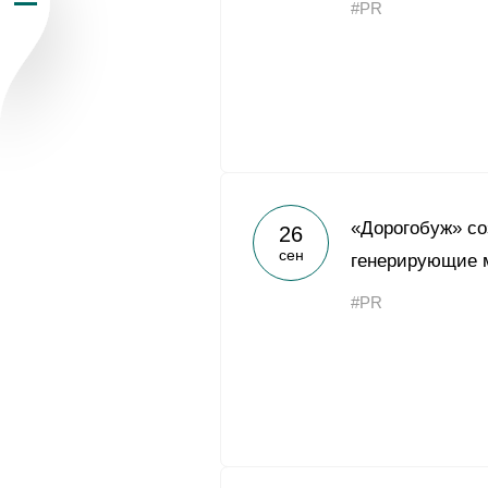
#PR
Пресс-центр
Карьера
Контакты
vk
youtub
«Дорогобуж» со
26
сен
генерирующие 
#PR