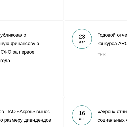
публиковало
Годовой отче
23
авг
нную финансовую
конкурса AR
МСФО за первое
#PR
 года
ов ПАО «Акрон» вынес
«Акрон» отч
16
авг
о размеру дивидендов
социальных 