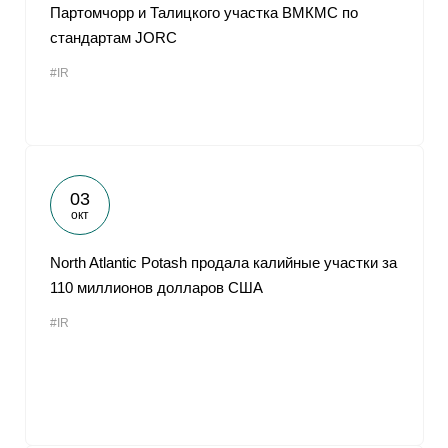
Партомчорр и Талицкого участка ВМКМС по
стандартам JORC
#IR
03
окт
North Atlantic Potash продала калийные участки за
110 миллионов долларов США
#IR