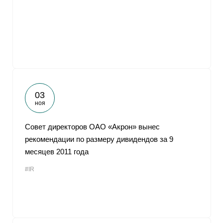
От
03
ноя
Совет директоров ОАО «Акрон» вынес
рекомендации по размеру дивидендов за 9
месяцев 2011 года
#IR