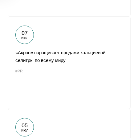
07
июл
«Акрон» наращивает продажи кальциевой
селитры по всему миру
#PR
05
июл