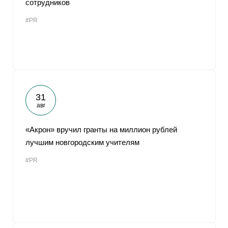
сотрудников
От
#PR
31
авг
«Акрон» вручил гранты на миллион рублей
лучшим новгородским учителям
#PR