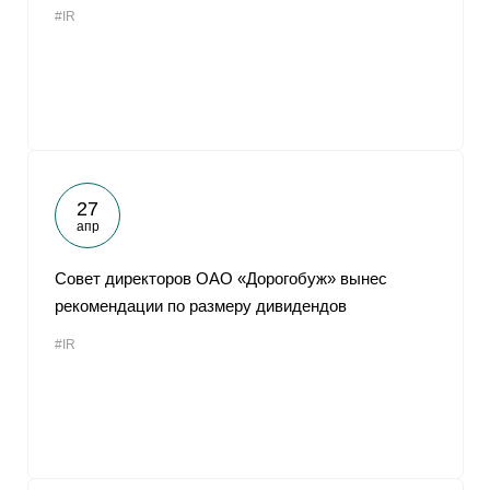
#IR
От
27
апр
Совет директоров ОАО «Дорогобуж» вынес
рекомендации по размеру дивидендов
#IR