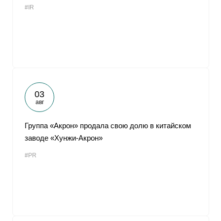
#IR
От
03
авг
Группа «Акрон» продала свою долю в китайском
заводе «Хунжи-Акрон»
#PR