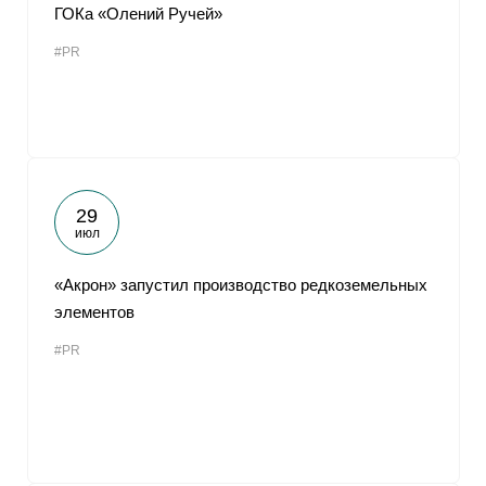
ГОКа «Олений Ручей»
#PR
29
июл
«Акрон» запустил производство редкоземельных
элементов
#PR