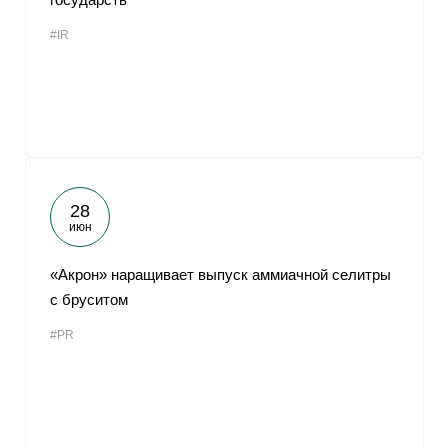
#IR
28
июн
«Акрон» наращивает выпуск аммиачной селитры
с бруситом
#PR