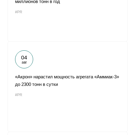
миллионов тонн в год
От
#PR
04
авг
«Акрон» нарастил мощность агрегата «Аммиак-3»
до 2300 тонн в сутки
#PR