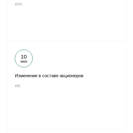
#PR
От
10
июн
Изменение в составе акционеров
#IR