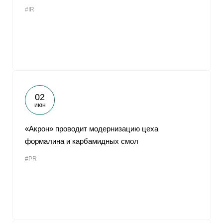
#IR
02
июн
«Акрон» проводит модернизацию цеха
формалина и карбамидных смол
#PR