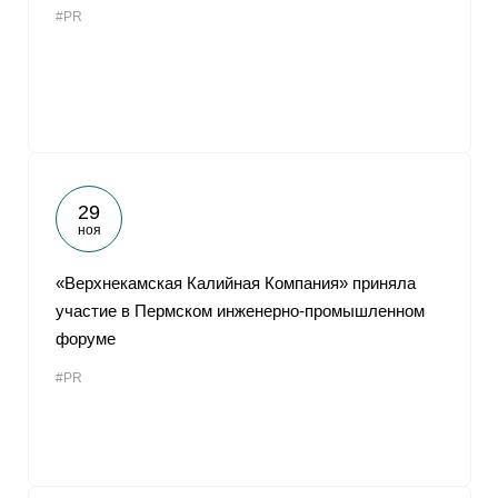
#PR
От
29
ноя
«Верхнекамская Калийная Компания» приняла
участие в Пермском инженерно-промышленном
форуме
#PR