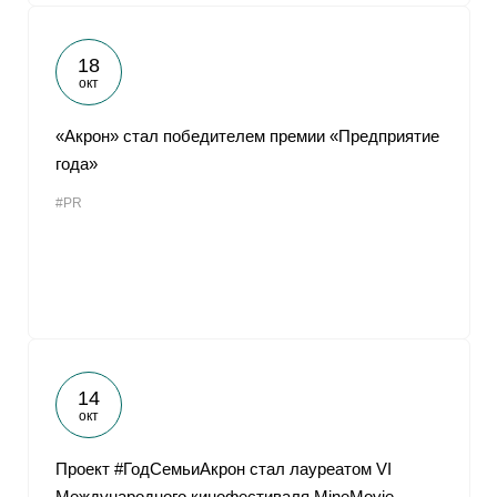
18
окт
«Акрон» стал победителем премии «Предприятие
года»
#PR
14
окт
Проект #ГодСемьиАкрон стал лауреатом VI
Международного кинофестиваля MineMovie