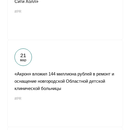
Сити Холл»
От
#PR
21
мар
«Акрон» вложил 144 миллиона рублей в ремонт и
оснащение новгородской Областной детской
клинической больницы
#PR