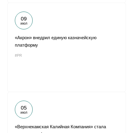
09
июл
«Акрон» внедрил единую казначейскую
платформу
#PR
05
июл
«Верхнекамская Калийная Компания» стала