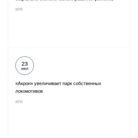
#PR
23
июл
«Акрон» увеличивает парк собственных
локомотивов
#PR