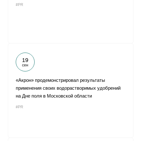
#PR
От
19
сен
«Акрон» продемонстрировал результаты
применения своих водорастворимых удобрений
на Дне поля в Московской области
#PR