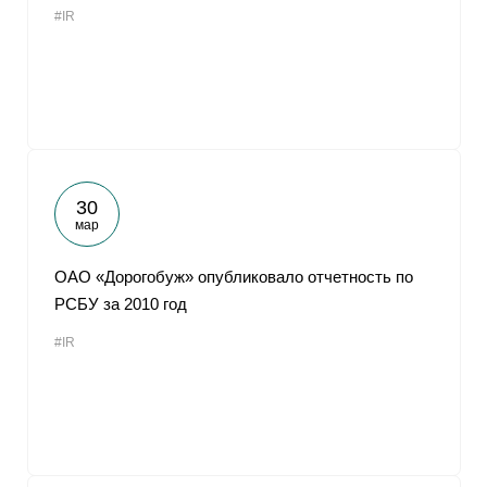
#IR
От
30
мар
ОАО «Дорогобуж» опубликовало отчетность по
РСБУ за 2010 год
#IR