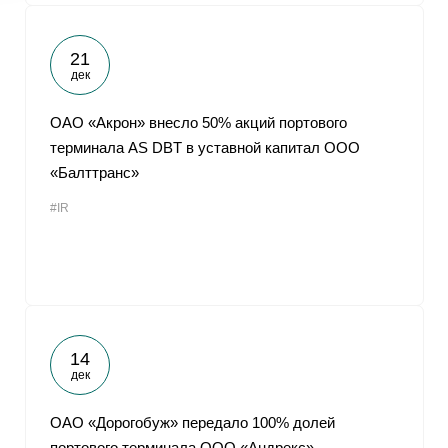
21
дек
ОАО «Акрон» внесло 50% акций портового
терминала AS DBT в уставной капитал ООО
«Балттранс»
#IR
14
дек
ОАО «Дорогобуж» передало 100% долей
портового терминала ООО «Андрекс»