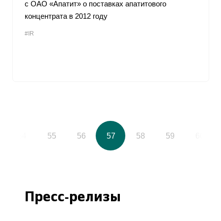
с ОАО «Апатит» о поставках апатитового
концентрата в 2012 году
#IR
54
55
56
57
58
59
60
Пресс-релизы