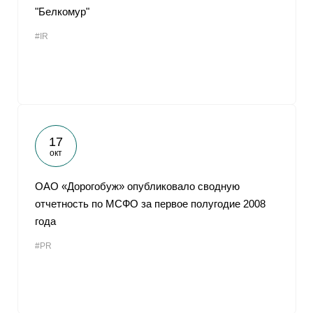
"Белкомур"
#IR
17
окт
ОАО «Дорогобуж» опубликовало сводную
отчетность по МСФО за первое полугодие 2008
года
#PR