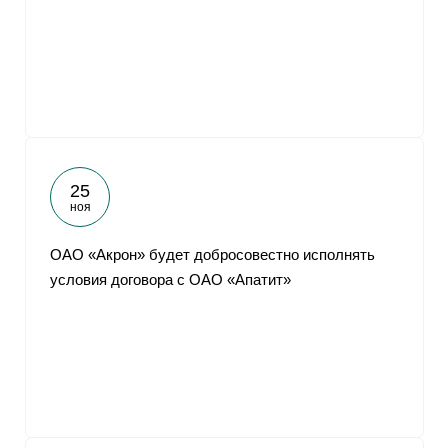
От
25
ноя
ОАО «Акрон» будет добросовестно исполнять
условия договора с ОАО «Апатит»