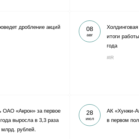
оведет дробление акций
Холдинговая
08
авг
итоги работы
года
#IR
 ОАО «Акрон» за первое
АК «Хунжи-А
28
июл
года выросла в 3,3 раза
в первом пол
 млрд. рублей.