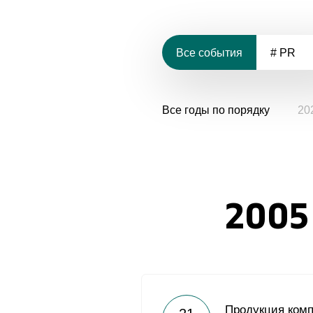
Все события
# PR
Все годы по порядку
20
2005
Продукция ком