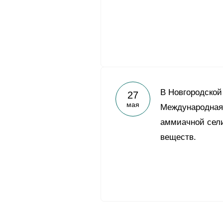
В Новгородской
27
мая
Международная
аммиачной сел
веществ.