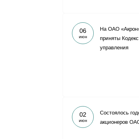
На ОАО «Акрон
06
июн
приняты Кодекс
управления
Состоялось год
02
июн
акционеров ОА