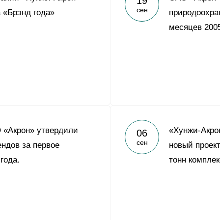
19
сен
а «Брэнд года»
природоохра
месяцев 2005
 «Акрон» утвердили
«Хунжи-Акро
06
сен
ндов за первое
новый проект
года.
тонн комплек