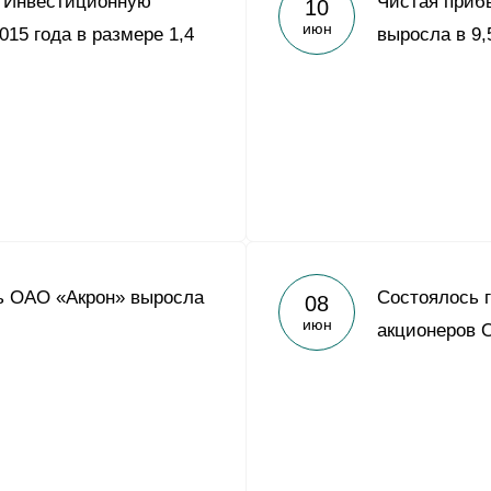
л Инвестиционную
Чистая приб
10
Yong Sheng Feng
июн
015 года в размере 1,4
выросла в 9,
Acron Argentina S.R.L
Acron Brasil Ltda.
ООО «Плодородие»
e
telegram
ЯндексДзен
ООО «АйТиОфис»
ь ОАО «Акрон» выросла
Состоялось 
08
июн
акционеров 