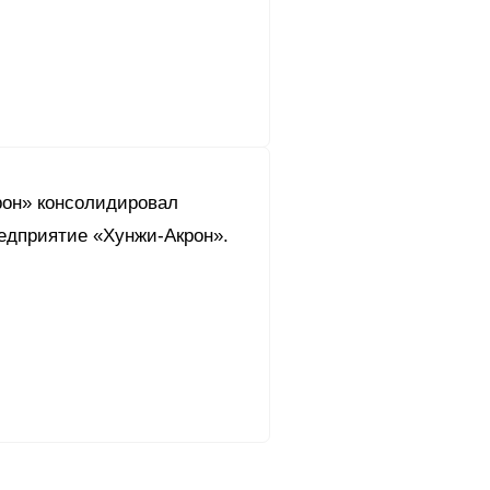
рон» консолидировал
редприятие «Хунжи-Акрон».