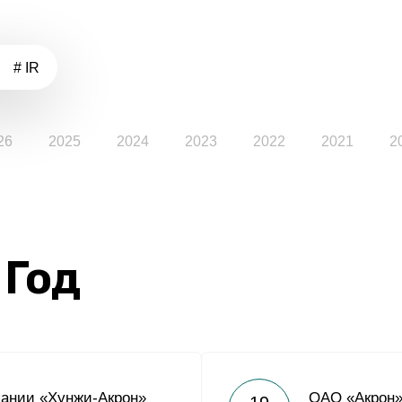
# IR
26
2025
2024
2023
2022
2021
2
 Год
пании «Хунжи-Акрон»
ОАО «Акрон»