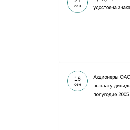
21
сен
удостоена знак
Акционеры ОАО
16
сен
выплату дивиде
полугодие 2005 