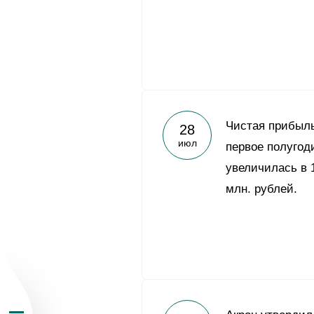
О Группе «Акрон
Чистая прибыл
28
июл
первое полугод
География бизн
увеличилась в 1
млн. рублей.
Продукция
Инвесторам
Устойчивое раз