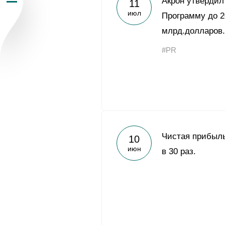
Акрон утверди
11
июл
Пресс-центр
Программу до 2
млрд.долларов.
Карьера
#PR
Контакты
vk
youtub
Чистая прибыл
10
июн
в 30 раз.