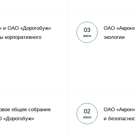
» и ОАО «Дорогобуж»
ОАО «Акрон»
03
июн
ы корпоративного
экологии
овое общее собрание
ОАО «Акрон»
02
июн
О «Дорогобуж»
и безопасно