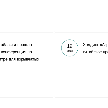
 области прошла
Холдинг «Ак
19
мая
 конференция по
китайское п
итре для взрывчатых