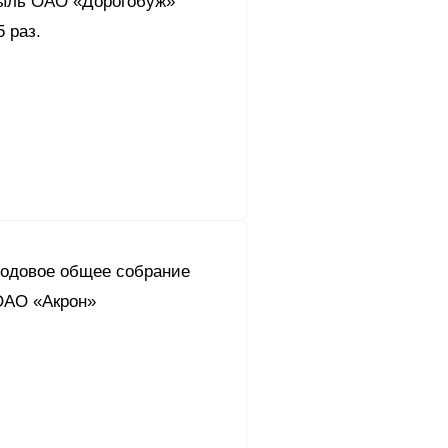
ыль ОАО «Дорогобуж»
5 раз.
годовое общее собрание
ОАО «Акрон»