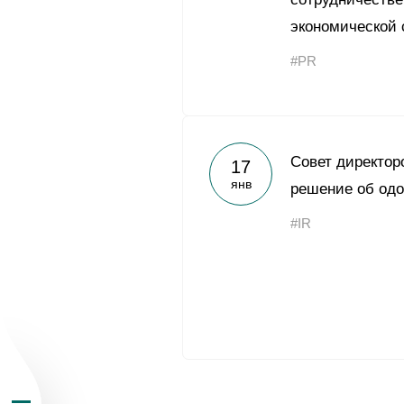
экономической
#PR
О Группе «Акрон
Совет директор
17
янв
решение об одо
География бизн
#IR
Продукция
Инвесторам
Устойчивое раз