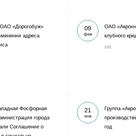
 ОАО «Дорогобуж»
ОАО «Акрон»
09
фев
зменении адреса
клубного кр
иса
#IR
ападная Фосфорная
Группа «Акр
21
янв
дминистрация города
производств
али Соглашение о
год
 в социально-