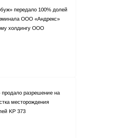
буж» передало 100% долей
ерминала ООО «Андрекс»
ому холдингу ООО
 продало разрешение на
астка месторождения
лей KP 373