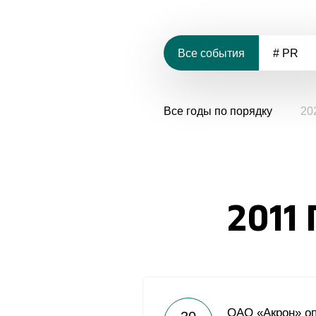
Все события
# PR
Все годы по порядку
20
2011 
ОАО «Акрон» оп