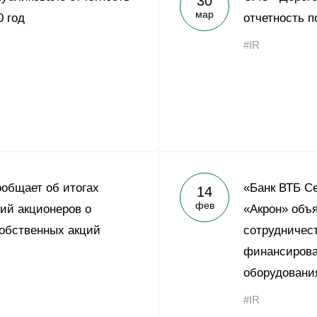
30
мар
0 год
отчетность п
#IR
общает об итогах
«Банк ВТБ С
14
фев
ий акционеров о
«Акрон» объ
обственных акций
сотрудничест
финансирова
оборудовани
#IR