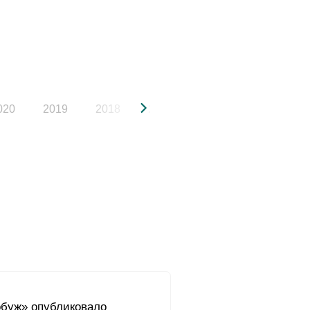
020
2019
2018
2017
2016
2015
буж» опубликовало