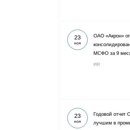
ОАО «Акрон» о
23
ноя
консолидирован
МСФО за 9 меся
#IR
Годовой отчет 
23
ноя
лучшим в пром