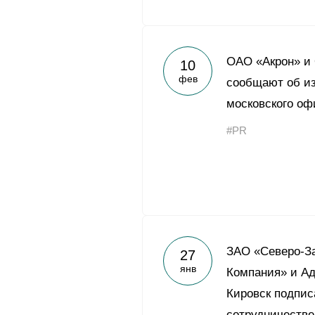
ОАО «Акрон» и
10
фев
сообщают об и
московского оф
#PR
ЗАО «Северо-З
27
янв
Компания» и А
Кировск подпис
сотрудничестве