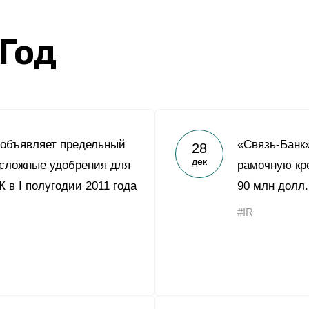
Yong Sheng Feng
Acron Argentina S.R.L
 Год
Acron Brasil Ltda.
ООО «Плодородие»
e
telegram
ЯндексДзен
ООО «АйТиОфис»
 объявляет предельный
«Связь-Банк
28
дек
 сложные удобрения для
рамочную кр
 в I полугодии 2011 года
90 млн долл
#IR