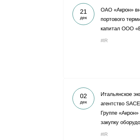
ОАО «Акрон» в
21
дек
портового терм
капитал ООО «
#IR
Итальянское эк
02
дек
агентство SACE
Группе «Акрон» 
закупку оборуд
#IR