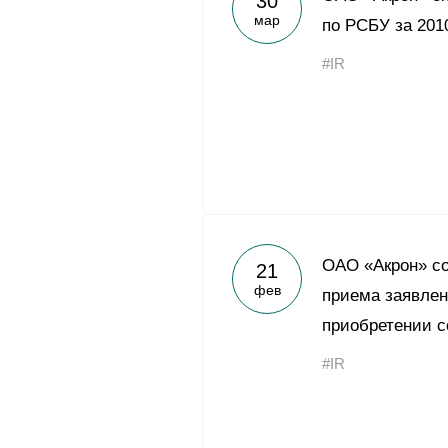
30
мар
по РСБУ за 201
#IR
ОАО «Акрон» со
21
фев
приема заявлен
приобретении с
#IR