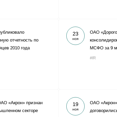
публиковало
ОАО «Дорого
23
ноя
ную отчетность по
консолидиро
цев 2010 года
МСФО за 9 м
#IR
ОАО «Акрон» признан
ОАО «Акрон»
19
ноя
ышленном секторе
договорилис