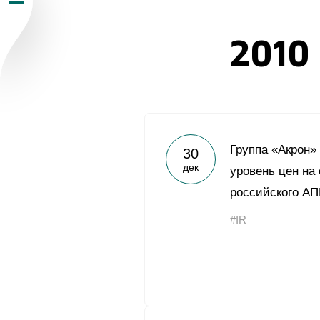
Пресс-центр
2010
Карьера
Контакты
vk
youtub
Группа «Акрон»
30
дек
уровень цен на
российского АПК
#IR