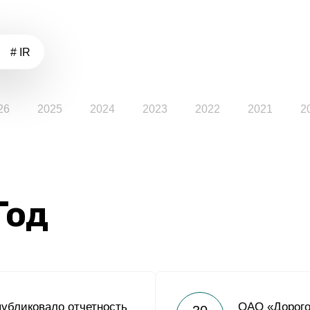
# IR
26
2025
2024
2023
2022
2021
2
Год
убликовало отчетность
ОАО «Дорого