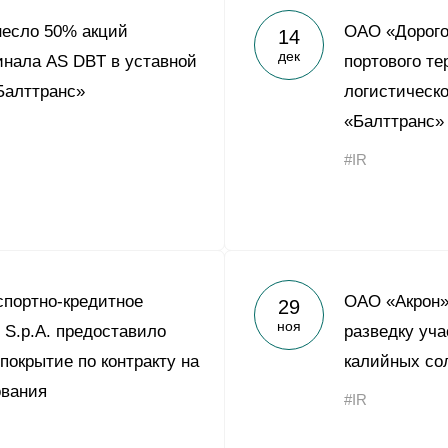
несло 50% акций
ОАО «Дорого
14
дек
инала AS DBT в уставной
портового т
Балттранс»
логистическ
«Балттранс»
#IR
спортно-кредитное
ОАО «Акрон»
29
ноя
 S.p.A. предоставило
разведку уч
покрытие по контракту на
калийных со
ования
#IR