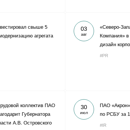
нвестировал свыше 5
«Северо-Зап
03
авг
модернизацию агрегата
Компания» в
дизайн корпо
#PR
трудовой коллектив ПАО
ПАО «Акрон»
30
июл
агодарит Губернатора
по РСБУ за 1
асти А.В. Островского
#IR