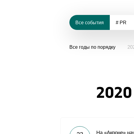
Все события
# PR
Все годы по порядку
20
2020
На «Акроне» на