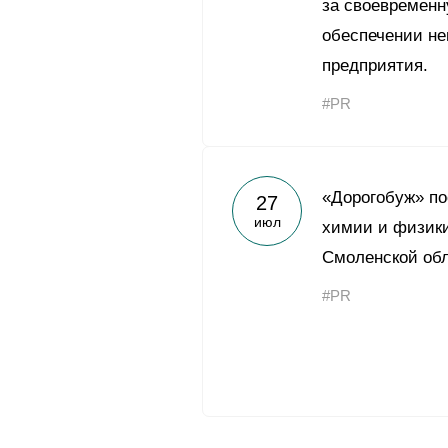
за своевременн
обеспечении н
предприятия.
#PR
«Дорогобуж» п
27
июл
химии и физики
Смоленской об
#PR