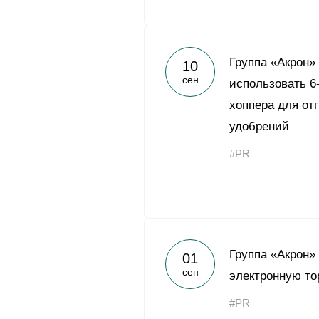
Группа «Акрон»
10
сен
использовать 6
хоппера для от
удобрений
#PR
Группа «Акрон»
01
сен
электронную то
#PR