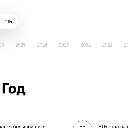
# IR
26
2025
2024
2023
2022
2021
2
 Год
чался большой цикл
ВТБ стал па