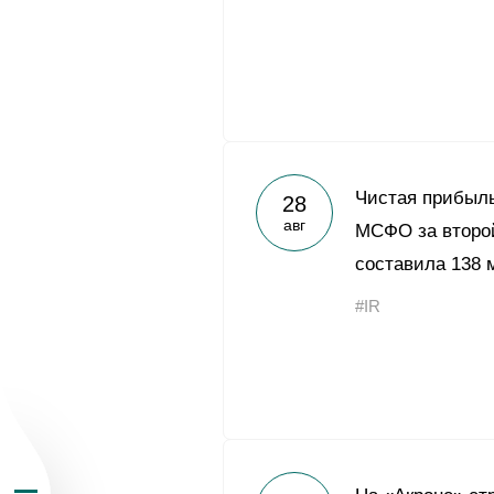
О Группе «Акрон
Чистая прибыль
28
авг
МСФО за второй
География бизн
составила 138 
#IR
Продукция
Инвесторам
Устойчивое раз