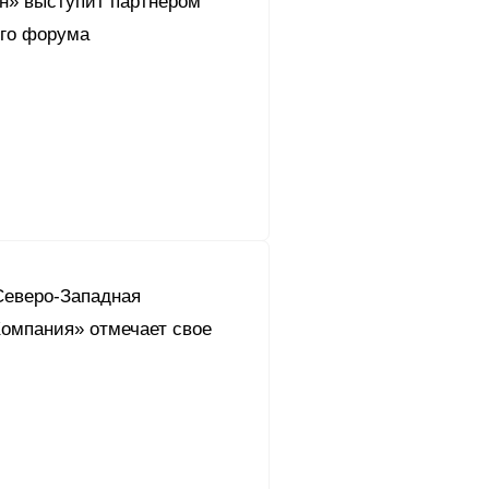
он» выступит партнером
го форума
Северо-Западная
омпания» отмечает свое