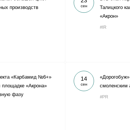
23
сен
ных производств
Талицкого ка
«Акрон»
#IR
оекта «Карбамид №6+»
«Дорогобуж»
14
сен
й площадке «Акрона»
смоленским 
ивную фазу
#PR