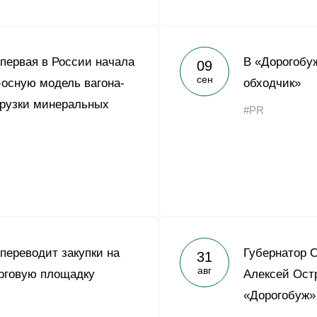
 первая в России начала
В «Дорогобу
09
сен
-осную модель вагона-
обходчик»
грузки минеральных
#PR
 переводит закупки на
Губернатор 
31
авг
рговую площадку
Алексей Ост
«Дорогобуж»