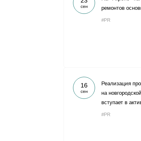
23
сен
ремонтов основ
#PR
Реализация пр
16
сен
на новгородско
вступает в акт
#PR