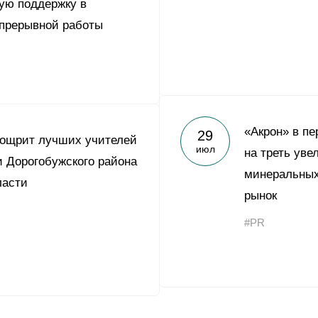
ую поддержку в
епрерывной работы
«Акрон» в пе
29
оощрит лучших учителей
июл
на треть уве
 Дорогобужского района
минеральных
ласти
рынок
#PR