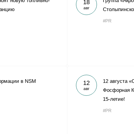
роят новую топливно-
Группа «Акр
18
Yong Sheng Feng
авг
танцию
Столыпинско
Acron Argentina S.R.L
#PR
Acron Brasil Ltda.
ООО «Плодородие»
e
telegram
ЯндексДзен
ООО «АйТиОфис»
ормации в NSM
12 августа «
12
авг
Фосфорная К
15-летие!
#PR