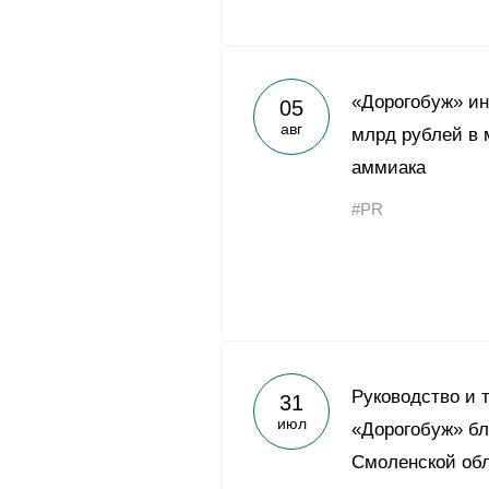
«Дорогобуж» и
05
авг
млрд рублей в 
аммиака
#PR
Руководство и 
31
июл
«Дорогобуж» бл
Смоленской обл