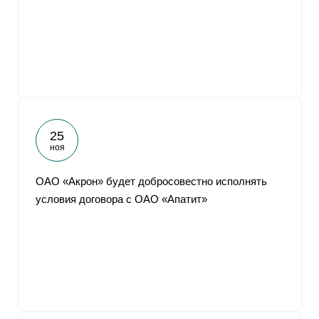
От
25
ноя
ОАО «Акрон» будет добросовестно исполнять
условия договора с ОАО «Апатит»