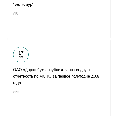
"Белкомур"
#IR
17
окт
ОАО «Дорогобуж» опубликовало сводную
отчетность по МСФО за первое полугодие 2008
года
#PR