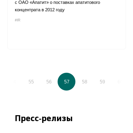
с ОАО «Апатит» о поставках апатитового
концентрата в 2012 году
#IR
54
55
56
57
58
59
60
Пресс-релизы