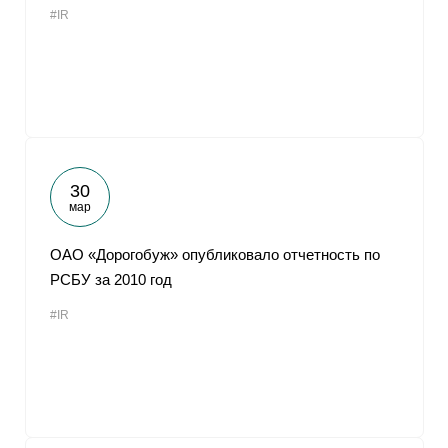
#IR
От
30
мар
ОАО «Дорогобуж» опубликовало отчетность по
РСБУ за 2010 год
#IR