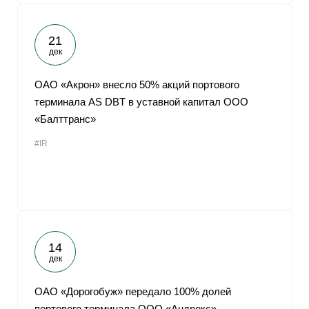
21
дек
ОАО «Акрон» внесло 50% акций портового
терминала AS DBT в уставной капитал ООО
«Балттранс»
#IR
14
дек
ОАО «Дорогобуж» передало 100% долей
портового терминала ООО «Андрекс»