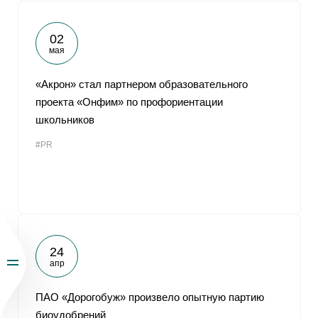
02
мая
«Акрон» стал партнером образовательного
проекта «Онфим» по профориентации
школьников
#PR
24
апр
ПАО «Дорогобуж» произвело опытную партию
биоудобрений