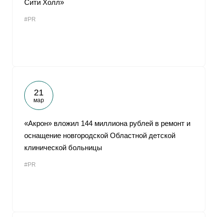
Сити Холл»
От
#PR
21
мар
«Акрон» вложил 144 миллиона рублей в ремонт и
оснащение новгородской Областной детской
клинической больницы
#PR