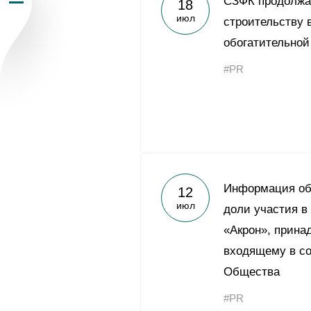
СЗФК продолжа
18
июл
Пресс-центр
строительству 
обогатительной
Карьера
#PR
Контакты
vk
youtub
Информация об
12
июл
доли участия в
«Акрон», прина
входящему в со
Общества
#PR