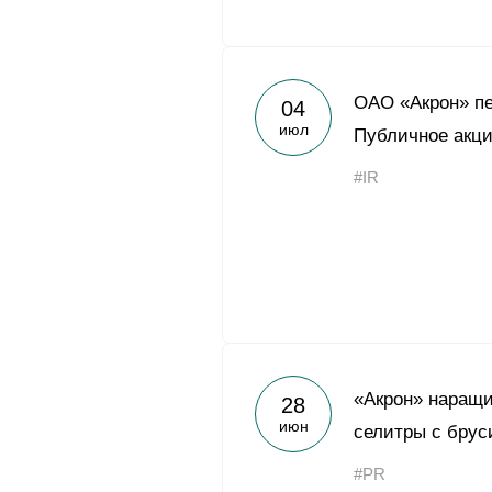
ОАО «Акрон» п
04
июл
Публичное акц
#IR
«Акрон» наращ
28
июн
селитры с брус
#PR