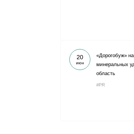
«Дорогобуж» на
20
июн
минеральных у
область
#PR