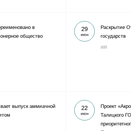
ереименовано в
Раскрытие От
29
июн
ионерное общество
государств
#IR
ивает выпуск аммиачной
Проект «Акро
22
июн
итом
Талицкого Г
приоритетног