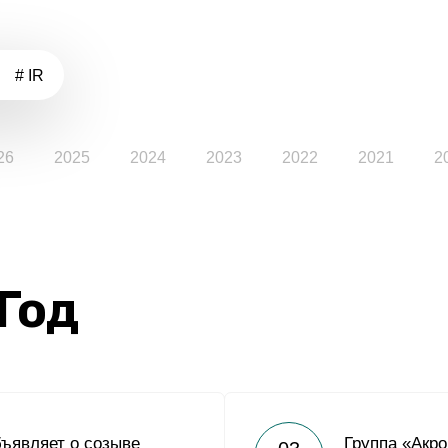
# IR
26
2025
2024
2023
2022
2021
2
 Год
ъявляет о созыве
Группа «Акр