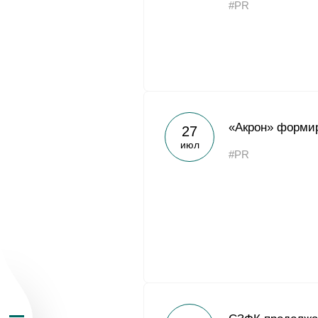
#PR
О Группе «Акрон
«Акрон» формир
27
июл
#PR
География бизн
Продукция
Инвесторам
Устойчивое раз