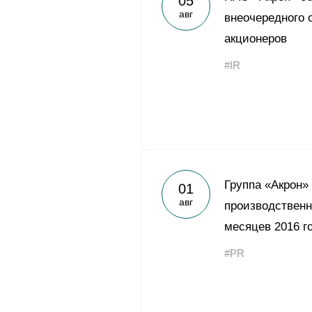
05
авг
внеочередного 
акционеров
#IR
Группа «Акрон»
01
авг
производственн
месяцев 2016 г
#PR