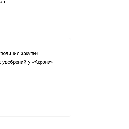
ая
увеличил закупки
 удобрений у «Акрона»