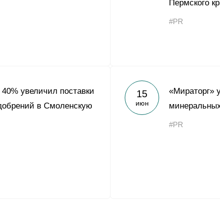
Пермского кр
#PR
 40% увеличил поставки
«Мираторг» 
15
июн
добрений в Смоленскую
минеральных
#PR