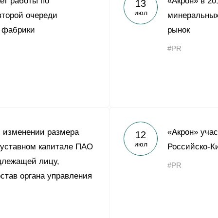
ет работы по
«Акрон» в 20
13
Yong Sheng Feng
июл
второй очереди
минеральных
Acron Argentina S.R.L
 фабрики
рынок
Acron Brasil Ltda.
#PR
ООО «Плодородие»
e
telegram
ЯндексДзен
ООО «АйТиОфис»
 изменении размера
«Акрон» учас
12
июл
 уставном капитале ПАО
Российско-К
длежащей лицу,
#PR
став органа управления