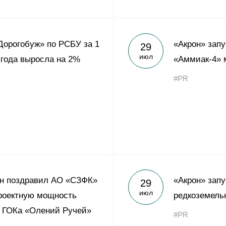
орогобуж» по РСБУ за 1
«Акрон» запу
29
июл
 года выросла на 2%
«Аммиак-4» 
#PR
н поздравил АО «СЗФК»
«Акрон» зап
29
июл
роектную мощность
редкоземель
и ГОКа «Олений Ручей»
#PR