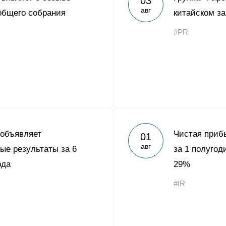
03
авг
общего собрания
китайском з
#PR
 объявляет
Чистая приб
01
авг
ые результаты за 6
за 1 полугод
ода
29%
#IR