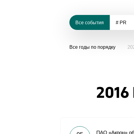
Все события
# PR
Все годы по порядку
20
2016
ПАО «Акрон» об