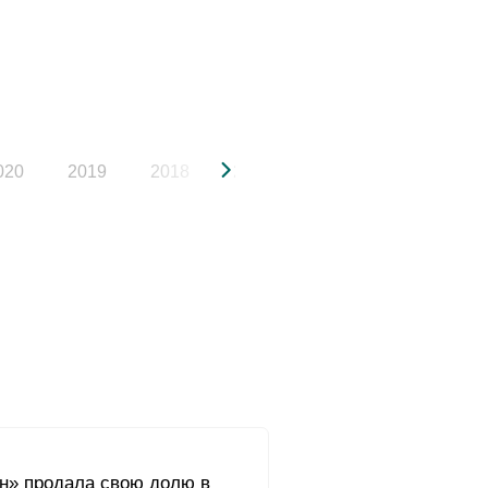
020
2019
2018
2017
2016
2015
он» продала свою долю в