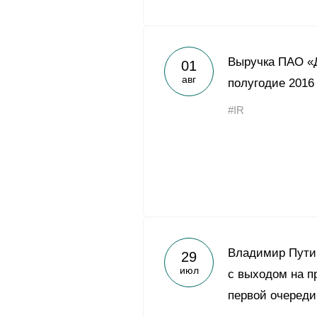
Выручка ПАО «Д
01
авг
полугодие 2016
#IR
Владимир Пути
29
июл
с выходом на п
первой очеред