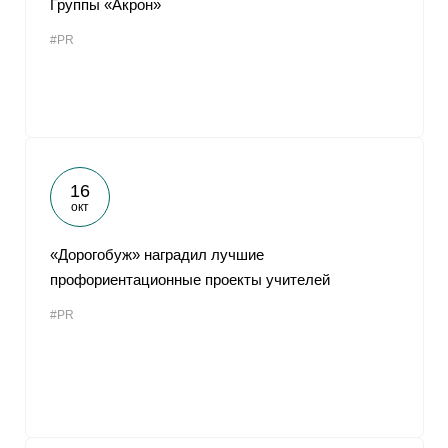
Группы «Акрон»
От
#PR
16
окт
«Дорогобуж» наградил лучшие
профориентационные проекты учителей
#PR