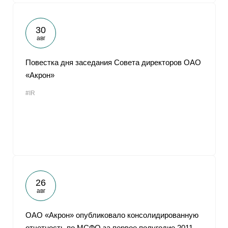
30
авг
Повестка дня заседания Совета директоров ОАО
«Акрон»
#IR
26
авг
ОАО «Акрон» опубликовало консолидированную
отчетность по МСФО за первое полугодие 2011