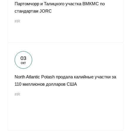
Партомчорр и Талицкого участка ВМКМС по
стандартам JORC
#IR
03
окт
North Atlantic Potash продала калийные участки за
110 миллионов долларов США
#IR