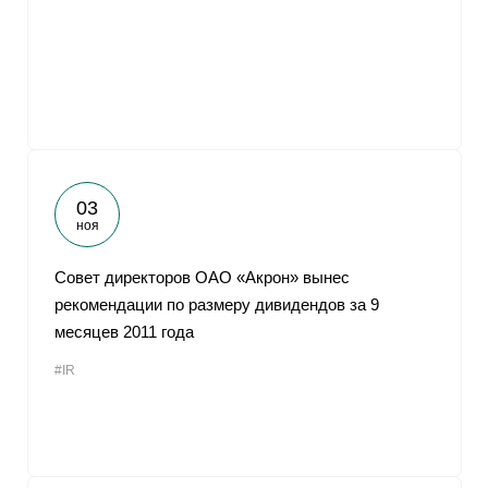
От
03
ноя
Совет директоров ОАО «Акрон» вынес
рекомендации по размеру дивидендов за 9
месяцев 2011 года
#IR