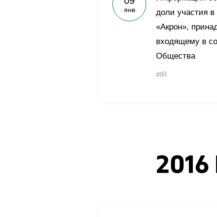
09
янв
доли участия в
«Акрон», прина
входящему в со
Общества
#IR
2016