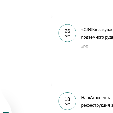
«СЗФК» закупае
26
окт
подземного руд
О Группе «Акрон
#PR
География бизн
Продукция
Инвесторам
На «Акроне» з
18
окт
Устойчивое раз
реконструкция 