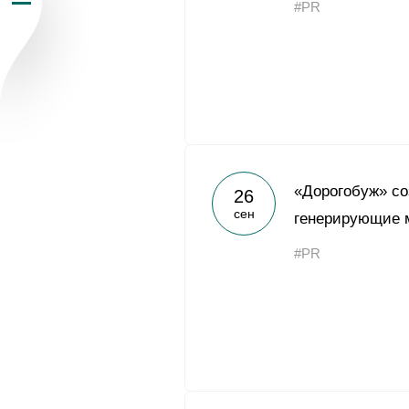
#PR
Пресс-центр
Карьера
Контакты
vk
youtub
«Дорогобуж» со
26
сен
генерирующие 
#PR