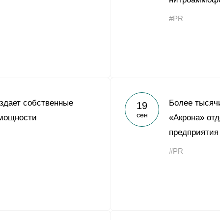
Yong Sheng Feng
#PR
Acron Argentina S.R.L
Acron Brasil Ltda.
ООО «Плодородие»
e
telegram
ЯндексДзен
ООО «АйТиОфис»
здает собственные
Более тысяч
19
сен
мощности
«Акрона» отд
предприятия
#PR