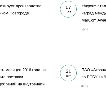
изирует производство
«Акрон» ста
07
ноя
иком Новгороде
наград между
MarCom Awa
#PR
ть месяцев 2016 года на
ПАО «Акрон»
31
окт
чил поставки
по РСБУ за 9
обрений на внутренний
#PR