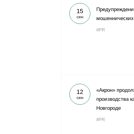
Предупреждени
15
сен
мошеннических
#PR
«Акрон» продол
12
сен
производства к
Новгороде
#PR