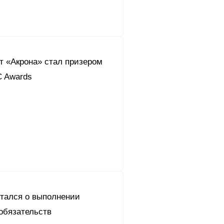
т «Акрона» стал призером
C Awards
итался о выполнении
обязательств