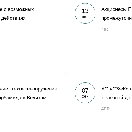
е о возможных
Акционеры П
13
сен
 действиях
промежуточ
#IR
жает техперевооружение
АО «СЗФК» н
07
сен
арбамида в Великом
железной до
#PR