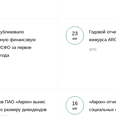
публиковало
Годовой отче
23
авг
нную финансовую
конкурса AR
МСФО за первое
#PR
 года
ов ПАО «Акрон» вынес
«Акрон» отч
16
авг
о размеру дивидендов
социальных 