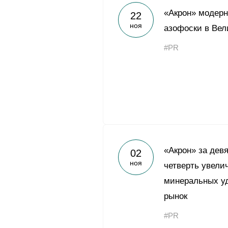
«Акрон» модерн
22
ноя
азофоски в Вел
#PR
«Акрон» за девя
02
ноя
четверть увели
минеральных уд
рынок
#PR