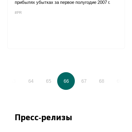
прибылях убытках за первое полугодие 2007 г.
#PR
63
64
65
66
67
68
69
Пресс-релизы