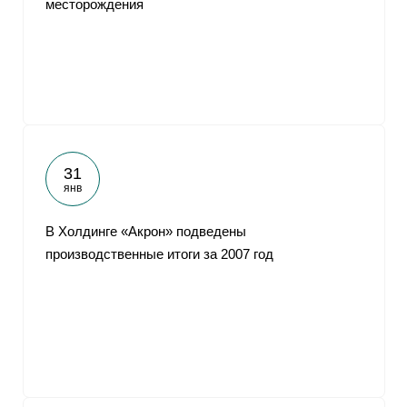
месторождения
От
31
янв
В Холдинге «Акрон» подведены
производственные итоги за 2007 год