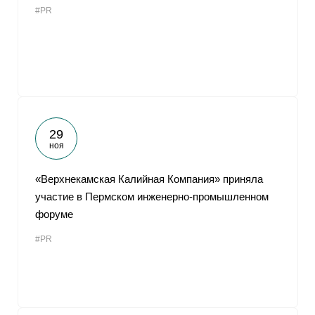
#PR
От
29
ноя
«Верхнекамская Калийная Компания» приняла
участие в Пермском инженерно-промышленном
форуме
#PR