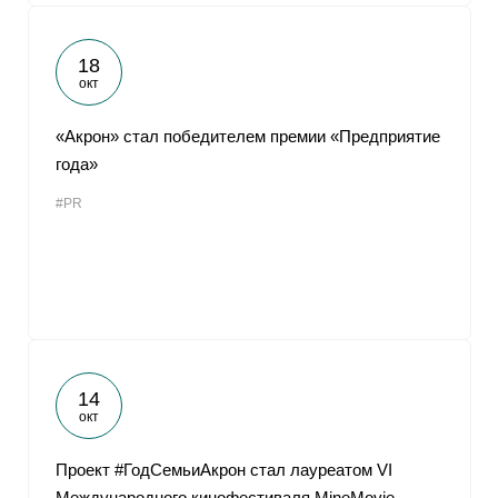
18
окт
«Акрон» стал победителем премии «Предприятие
года»
#PR
14
окт
Проект #ГодСемьиАкрон стал лауреатом VI
Международного кинофестиваля MineMovie