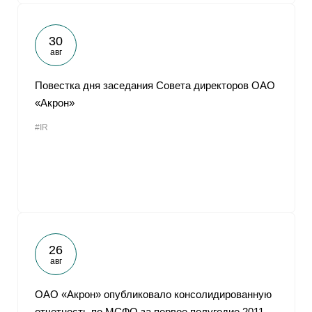
30
авг
Повестка дня заседания Совета директоров ОАО
«Акрон»
#IR
26
авг
ОАО «Акрон» опубликовало консолидированную
отчетность по МСФО за первое полугодие 2011