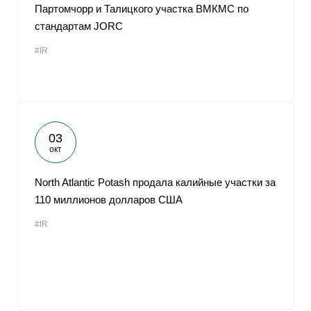
Партомчорр и Талицкого участка ВМКМС по
стандартам JORC
#IR
03
окт
North Atlantic Potash продала калийные участки за
110 миллионов долларов США
#IR