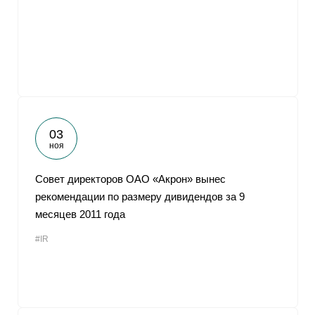
От
03
ноя
Совет директоров ОАО «Акрон» вынес
рекомендации по размеру дивидендов за 9
месяцев 2011 года
#IR